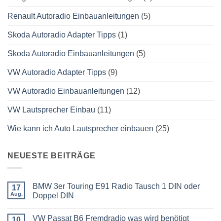
Renault Autoradio Einbauanleitungen
(5)
Skoda Autoradio Adapter Tipps
(1)
Skoda Autoradio Einbauanleitungen
(5)
VW Autoradio Adapter Tipps
(9)
VW Autoradio Einbauanleitungen
(12)
VW Lautsprecher Einbau
(11)
Wie kann ich Auto Lautsprecher einbauen
(25)
NEUESTE BEITRÄGE
BMW 3er Touring E91 Radio Tausch 1 DIN oder
17
Aug.
Doppel DIN
Keine
Kommentare
VW Passat B6 Fremdradio was wird benötigt
zu
10