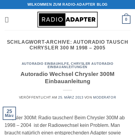
Zum
WILKOMMEN ZUM RADIO-ADAPTER BLOG
Inhalt
springen
0
SCHLAGWORT-ARCHIVE:
AUTORADIO TAUSCH
CHRYSLER 300 M 1998 – 2005
AUTORADIO EINBAUHILFE
,
CHRYSLER AUTORADIO
EINBAUANLEITUNGEN
Autoradio Wechsel Chrysler 300M
Einbauanleitung
VERÖFFENTLICHT AM
25. MÄRZ 2013
VON
MODERATOR
25
März
Chrysler 300M: Radio tauschen! Beim Chrysler 300M ab
1998 – 2004 ist der Radiowechsel kein Problem. Man
braucht natürlich einen entsprechenden Adapter sowie