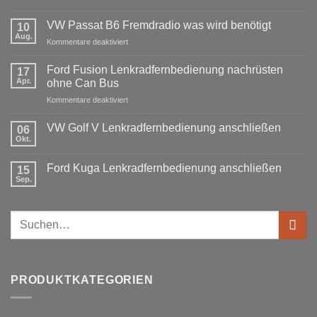
Keine
Kommentare
VW Passat B6 Fremdradio was wird benötigt
zu
10
BMW
Aug.
für
Kommentare deaktiviert
3er
Touring
VW
E91
Passat
Ford Fusion Lenkradfernbedienung nachrüsten
17
Radio
B6
Tausch
Apr.
ohne Can Bus
1
Fremdradio
DIN
für
Kommentare deaktiviert
was
oder
Ford
wird
Doppel
Fusion
benötigt
DIN
VW Golf V Lenkradfernbedienung anschließen
06
Lenkradfernbedienung
Okt.
Keine
nachrüsten
Kommentare
ohne
zu
Ford Kuga Lenkradfernbedienung anschließen
15
VW
Can
Golf
Sep.
Keine
Bus
V
Kommentare
Lenkradfernbedienung
zu
anschließen
Ford
Suchen
Kuga
Lenkradfernbedienung
nach:
anschließen
PRODUKTKATEGORIEN