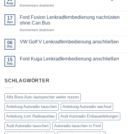
BMW
Aug.
für
Kommentare deaktiviert
3er
Touring
VW
E91
Passat
Ford Fusion Lenkradfernbedienung nachrüsten
17
Radio
B6
Tausch
Apr.
ohne Can Bus
1
Fremdradio
DIN
für
Kommentare deaktiviert
was
oder
Ford
wird
Doppel
Fusion
benötigt
DIN
VW Golf V Lenkradfernbedienung anschließen
06
Lenkradfernbedienung
Okt.
Keine
nachrüsten
Kommentare
ohne
zu
Ford Kuga Lenkradfernbedienung anschließen
15
VW
Can
Golf
Sep.
Keine
Bus
V
Kommentare
Lenkradfernbedienung
zu
anschließen
Ford
SCHLAGWÖRTER
Kuga
Lenkradfernbedienung
anschließen
Alfa Bose Auto lautsprecher weiter nutzen
Anleitung Autoradio tauschen
Anleitung Autoradio wechsel
Anleitung zum Radioausbau
Audi Autoradio Einbauanleitungen
Audi Autoradio tauschen
Autoradio tauschen in Ford