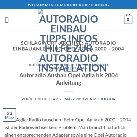
Zum
WILKOMMEN ZUM RADIO-ADAPTER BLOG
Inhalt
springen
0
SCHLAGWORT-ARCHIVE:
AUTORADIO
EINBAUANLEITUNG OPEL AGILA 2000 – 2004
AUTORADIO EINBAUHILFE
,
OPEL AUTORADIO
EINBAUANLEITUNGEN
Autoradio Ausbau Opel Agila bis 2004
Anleitung
VERÖFFENTLICHT AM
23. MÄRZ 2013
VON
MODERATOR
23
März
Opel Agila: Radio tauschen! Beim Opel Agila ab 2000 – 2004
ist der Radiowechsel kein Problem. Man braucht natürlich
einen entsprechenden Adapter sowie eine Opel Autoradio