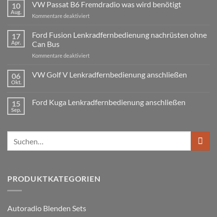
VW Passat B6 Fremdradio was wird benötigt
10
zu
BMW
Aug.
für
Kommentare deaktiviert
3er
Touring
VW
E91
Passat
Ford Fusion Lenkradfernbedienung nachrüsten ohne
17
Radio
B6
Tausch
Apr.
Can Bus
1
Fremdradio
DIN
für
Kommentare deaktiviert
was
oder
Ford
wird
Doppel
Fusion
VW Golf V Lenkradfernbedienung anschließen
benötigt
DIN
06
Lenkradfernbedienung
Okt.
Keine
nachrüsten
Kommentare
ohne
zu
Ford Kuga Lenkradfernbedienung anschließen
15
VW
Can
Golf
Sep.
Keine
Bus
V
Kommentare
Lenkradfernbedienung
zu
anschließen
Ford
Suchen
Kuga
Lenkradfernbedienung
nach:
anschließen
PRODUKTKATEGORIEN
Autoradio Blenden Sets