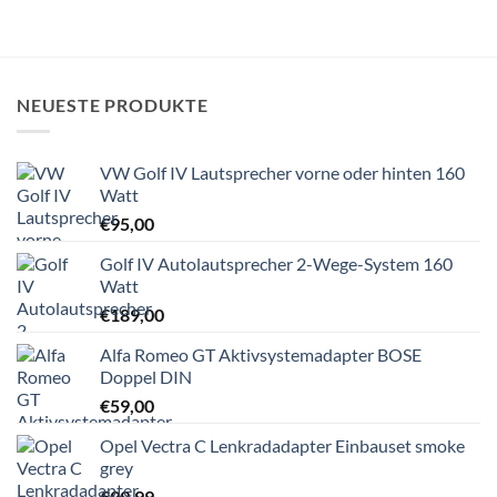
NEUESTE PRODUKTE
VW Golf IV Lautsprecher vorne oder hinten 160
Watt
€
95,00
Golf IV Autolautsprecher 2-Wege-System 160
Watt
€
189,00
Alfa Romeo GT Aktivsystemadapter BOSE
Doppel DIN
€
59,00
Opel Vectra C Lenkradadapter Einbauset smoke
grey
€
99,99