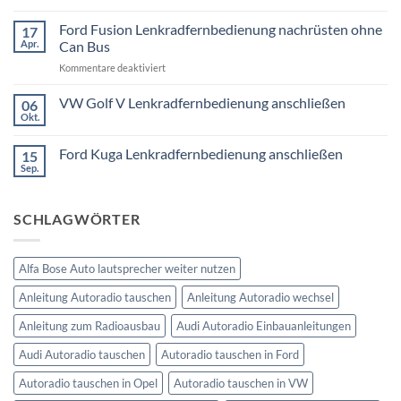
Touring
VW
E91
Passat
Ford Fusion Lenkradfernbedienung nachrüsten ohne
17
Radio
B6
Tausch
Apr.
Can Bus
1
Fremdradio
DIN
für
Kommentare deaktiviert
was
oder
Ford
wird
Doppel
Fusion
VW Golf V Lenkradfernbedienung anschließen
benötigt
DIN
06
Lenkradfernbedienung
Okt.
Keine
nachrüsten
Kommentare
ohne
zu
Ford Kuga Lenkradfernbedienung anschließen
15
VW
Can
Golf
Sep.
Keine
Bus
V
Kommentare
Lenkradfernbedienung
zu
anschließen
Ford
SCHLAGWÖRTER
Kuga
Lenkradfernbedienung
anschließen
Alfa Bose Auto lautsprecher weiter nutzen
Anleitung Autoradio tauschen
Anleitung Autoradio wechsel
Anleitung zum Radioausbau
Audi Autoradio Einbauanleitungen
Audi Autoradio tauschen
Autoradio tauschen in Ford
Autoradio tauschen in Opel
Autoradio tauschen in VW