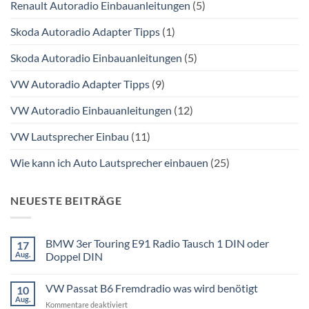
Renault Autoradio Einbauanleitungen
(5)
Skoda Autoradio Adapter Tipps
(1)
Skoda Autoradio Einbauanleitungen
(5)
VW Autoradio Adapter Tipps
(9)
VW Autoradio Einbauanleitungen
(12)
VW Lautsprecher Einbau
(11)
Wie kann ich Auto Lautsprecher einbauen
(25)
NEUESTE BEITRÄGE
BMW 3er Touring E91 Radio Tausch 1 DIN oder
17
Aug.
Doppel DIN
Keine
Kommentare
VW Passat B6 Fremdradio was wird benötigt
10
zu
BMW
Aug.
für
Kommentare deaktiviert
3er