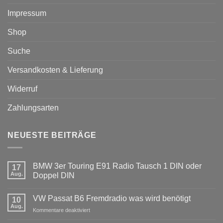
Impressum
Shop
Suche
Versandkosten & Lieferung
Widerruf
Zahlungsarten
NEUESTE BEITRÄGE
BMW 3er Touring E91 Radio Tausch 1 DIN oder
17
Aug.
Doppel DIN
Keine
Kommentare
VW Passat B6 Fremdradio was wird benötigt
zu
10
BMW
Aug.
für
Kommentare deaktiviert
3er
Touring
VW