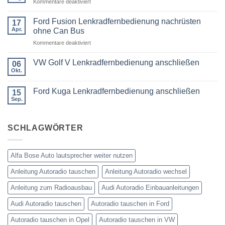
für
Kommentare deaktiviert
3er
Touring
VW
E91
Passat
Ford Fusion Lenkradfernbedienung nachrüsten
17
Radio
B6
Tausch
Apr.
ohne Can Bus
1
Fremdradio
DIN
für
Kommentare deaktiviert
was
oder
Ford
wird
Doppel
Fusion
benötigt
DIN
VW Golf V Lenkradfernbedienung anschließen
06
Lenkradfernbedienung
Okt.
Keine
nachrüsten
Kommentare
ohne
zu
Ford Kuga Lenkradfernbedienung anschließen
15
VW
Can
Golf
Sep.
Keine
Bus
V
Kommentare
Lenkradfernbedienung
zu
anschließen
Ford
SCHLAGWÖRTER
Kuga
Lenkradfernbedienung
anschließen
Alfa Bose Auto lautsprecher weiter nutzen
Anleitung Autoradio tauschen
Anleitung Autoradio wechsel
Anleitung zum Radioausbau
Audi Autoradio Einbauanleitungen
Audi Autoradio tauschen
Autoradio tauschen in Ford
Autoradio tauschen in Opel
Autoradio tauschen in VW