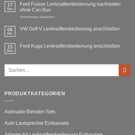
E91
Passat
Ford Fusion Lenkradfernbedienung nachrüsten
17
Radio
B6
Tausch
Apr.
ohne Can Bus
1
Fremdradio
DIN
für
Kommentare deaktiviert
was
oder
Ford
wird
Doppel
Fusion
benötigt
DIN
VW Golf V Lenkradfernbedienung anschließen
06
Lenkradfernbedienung
Okt.
Keine
nachrüsten
Kommentare
ohne
zu
Ford Kuga Lenkradfernbedienung anschließen
15
VW
Can
Golf
Sep.
Keine
Bus
V
Kommentare
Lenkradfernbedienung
zu
anschließen
Ford
Suchen
Kuga
Lenkradfernbedienung
nach:
anschließen
PRODUKTKATEGORIEN
Autoradio Blenden Sets
Auto Lautsprecher Einbausets
Adapter für Lenkradfernbedienung Einbausets