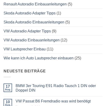
Renault Autoradio Einbauanleitungen
(5)
Skoda Autoradio Adapter Tipps
(1)
Skoda Autoradio Einbauanleitungen
(5)
VW Autoradio Adapter Tipps
(9)
VW Autoradio Einbauanleitungen
(12)
VW Lautsprecher Einbau
(11)
Wie kann ich Auto Lautsprecher einbauen
(25)
NEUESTE BEITRÄGE
BMW 3er Touring E91 Radio Tausch 1 DIN oder
17
Aug.
Doppel DIN
Keine
Kommentare
VW Passat B6 Fremdradio was wird benötigt
zu
10
BMW
Aug.