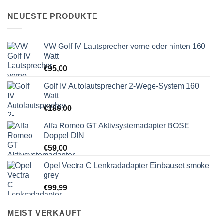
NEUESTE PRODUKTE
VW Golf IV Lautsprecher vorne oder hinten 160
Watt
€
95,00
Golf IV Autolautsprecher 2-Wege-System 160
Watt
€
189,00
Alfa Romeo GT Aktivsystemadapter BOSE
Doppel DIN
€
59,00
Opel Vectra C Lenkradadapter Einbauset smoke
grey
€
99,99
MEIST VERKAUFT