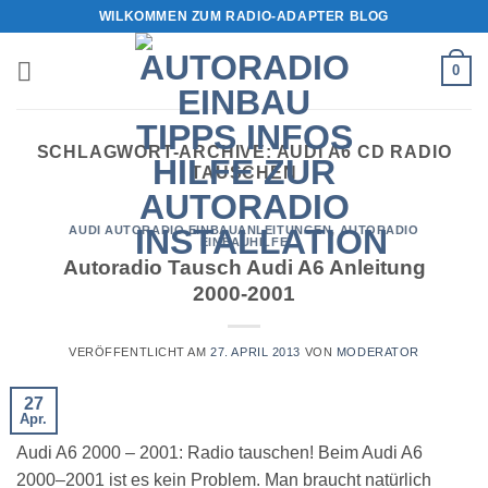
Zum
WILKOMMEN ZUM RADIO-ADAPTER BLOG
Inhalt
springen
0
SCHLAGWORT-ARCHIVE:
AUDI A6 CD RADIO
TAUSCHEN
AUDI AUTORADIO EINBAUANLEITUNGEN
,
AUTORADIO
EINBAUHILFE
Autoradio Tausch Audi A6 Anleitung
2000-2001
VERÖFFENTLICHT AM
27. APRIL 2013
VON
MODERATOR
27
Apr.
Audi A6 2000 – 2001: Radio tauschen! Beim Audi A6
2000–2001 ist es kein Problem. Man braucht natürlich