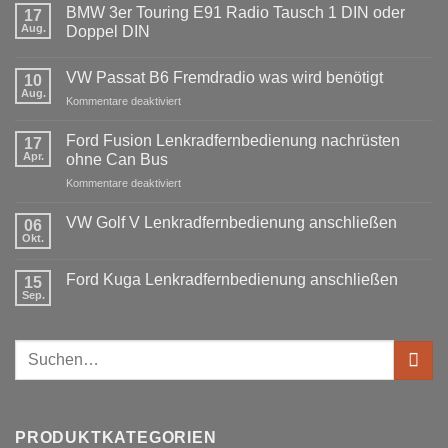
BMW 3er Touring E91 Radio Tausch 1 DIN oder
17
Aug.
Doppel DIN
Keine
Kommentare
VW Passat B6 Fremdradio was wird benötigt
zu
10
BMW
Aug.
für
Kommentare deaktiviert
3er
Touring
VW
E91
Passat
Ford Fusion Lenkradfernbedienung nachrüsten
17
Radio
B6
Tausch
Apr.
ohne Can Bus
1
Fremdradio
DIN
für
Kommentare deaktiviert
was
oder
Ford
wird
Doppel
Fusion
benötigt
DIN
VW Golf V Lenkradfernbedienung anschließen
06
Lenkradfernbedienung
Okt.
Keine
nachrüsten
Kommentare
ohne
zu
Ford Kuga Lenkradfernbedienung anschließen
15
VW
Can
Golf
Sep.
Keine
Bus
V
Kommentare
Lenkradfernbedienung
zu
anschließen
Ford
Suchen
Kuga
Lenkradfernbedienung
nach:
anschließen
PRODUKTKATEGORIEN