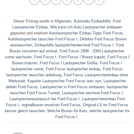
Dieser Eintrag wurde in
Allgemein
,
Autoradio Einbauhilfe
,
Ford
Lautsprecher Einbau
,
Wie kann ich Auto Lautsprecher einbauen
gepostet und markiert
Autolautsprecher Einbau Tipps Ford Focus
,
Autolautsprecher tauschen Ford Focus I
,
Defekte Ford Focus Boxen
austauschen
,
Einbauhilfe lautsprecherwechsel Ford Focus I
,
Ford
Boxen verzerren auf einmal
,
Ford Focus 1998 - 2004 Lautsprecher
vorne wechseln
,
Ford Focus I
,
Ford Focus I Boxen kaputt
,
Ford Focus I
Boxen kratzen
,
Ford Focus I Lautsprecher Größe
,
Ford Focus I
lautsprecher vorne
,
Ford Focus lautsprecher einbau
,
Ford Focus
lautsprecher tauschen anleitung
,
Ford Focus Lautsprechereinbau ohne
Werkstatt
,
Kaputte Lautsprecher Ford Focus was nun
,
Lautsprecher
defekt Ford Focus
,
Lautsprecher in Ford Focus einbauen
,
lautsprecher
tauschen Ford Focus Turnier
,
Lautsprecher wechsel Ford Focus I
,
Lautsprecheraustausch bei Ford Focus I
,
Lautsprechereinbau Ford
Focus I
,
orginalboxen ersetzen Ford Focus
,
Original-LS im Ford Focus
besser gleich tauschen
,
Welche Boxen für Auto
,
welche lautsprecher für
Ford Focus I
.