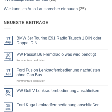
Wie kann ich Auto Lautsprecher einbauen
(25)
NEUESTE BEITRÄGE
BMW 3er Touring E91 Radio Tausch 1 DIN oder
17
Aug.
Doppel DIN
Keine
Kommentare
VW Passat B6 Fremdradio was wird benötigt
zu
10
BMW
Aug.
für
Kommentare deaktiviert
3er
Touring
VW
E91
Passat
Ford Fusion Lenkradfernbedienung nachrüsten
17
Radio
B6
Tausch
Apr.
ohne Can Bus
1
Fremdradio
DIN
für
Kommentare deaktiviert
was
oder
Ford
wird
Doppel
Fusion
benötigt
DIN
VW Golf V Lenkradfernbedienung anschließen
06
Lenkradfernbedienung
Okt.
Keine
nachrüsten
Kommentare
ohne
zu
Ford Kuga Lenkradfernbedienung anschließen
15
VW
Can
Golf
Sep.
Keine
Bus
V