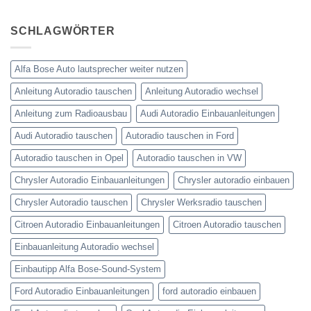
Kommentare
Lenkradfernbedienung
zu
anschließen
Ford
SCHLAGWÖRTER
Kuga
Lenkradfernbedienung
anschließen
Alfa Bose Auto lautsprecher weiter nutzen
Anleitung Autoradio tauschen
Anleitung Autoradio wechsel
Anleitung zum Radioausbau
Audi Autoradio Einbauanleitungen
Audi Autoradio tauschen
Autoradio tauschen in Ford
Autoradio tauschen in Opel
Autoradio tauschen in VW
Chrysler Autoradio Einbauanleitungen
Chrysler autoradio einbauen
Chrysler Autoradio tauschen
Chrysler Werksradio tauschen
Citroen Autoradio Einbauanleitungen
Citroen Autoradio tauschen
Einbauanleitung Autoradio wechsel
Einbautipp Alfa Bose-Sound-System
Ford Autoradio Einbauanleitungen
ford autoradio einbauen