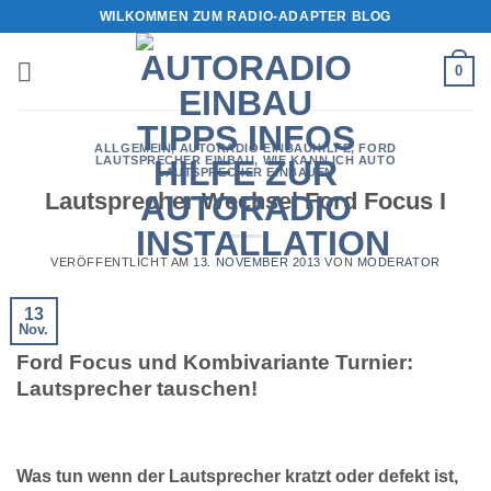
Zum
WILKOMMEN ZUM RADIO-ADAPTER BLOG
Inhalt
springen
0
ALLGEMEIN
,
AUTORADIO EINBAUHILFE
,
FORD
LAUTSPRECHER EINBAU
,
WIE KANN ICH AUTO
LAUTSPRECHER EINBAUEN
Lautsprecher Wechsel Ford Focus I
VERÖFFENTLICHT AM
13. NOVEMBER 2013
VON
MODERATOR
13
Nov.
Ford Focus und Kombivariante Turnier:
Lautsprecher tauschen!
Was tun wenn der Lautsprecher kratzt oder defekt ist,