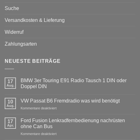
Suche
Versandkosten & Lieferung
Widerruf
Zahlungsarten
NEUESTE BEITRÄGE
BMW 3er Touring E91 Radio Tausch 1 DIN oder
17
Aug.
Doppel DIN
Keine
Kommentare
VW Passat B6 Fremdradio was wird benötigt
zu
10
BMW
Aug.
für
Kommentare deaktiviert
3er
Touring
VW
E91
Passat
Ford Fusion Lenkradfernbedienung nachrüsten
17
Radio
B6
Tausch
Apr.
ohne Can Bus
1
Fremdradio
DIN
für
Kommentare deaktiviert
was
oder
Ford
wird