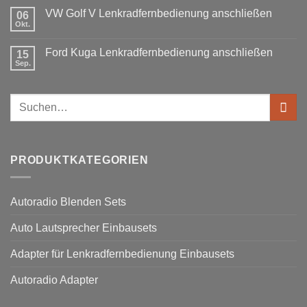
Doppel
Fusion
benötigt
DIN
VW Golf V Lenkradfernbedienung anschließen
06
Lenkradfernbedienung
Okt.
Keine
nachrüsten
Kommentare
ohne
zu
Ford Kuga Lenkradfernbedienung anschließen
15
VW
Can
Golf
Sep.
Keine
Bus
V
Kommentare
Lenkradfernbedienung
zu
anschließen
Ford
Suchen
Kuga
Lenkradfernbedienung
nach:
anschließen
PRODUKTKATEGORIEN
Autoradio Blenden Sets
Auto Lautsprecher Einbausets
Adapter für Lenkradfernbedienung Einbausets
Autoradio Adapter