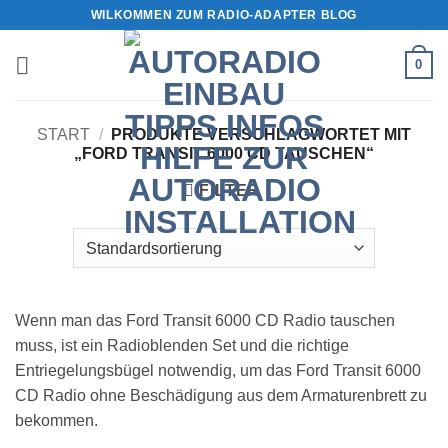
Zum
WILKOMMEN ZUM RADIO-ADAPTER BLOG
Inhalt
springen
0
START
/
PRODUKTE VERSCHLAGWORTET MIT
„FORD TRANSIT 6000 CD TAUSCHEN“
FILTER
Wenn man das Ford Transit 6000 CD Radio tauschen
muss, ist ein Radioblenden Set und die richtige
Entriegelungsbügel notwendig, um das Ford Transit 6000
CD Radio ohne Beschädigung aus dem Armaturenbrett zu
bekommen.