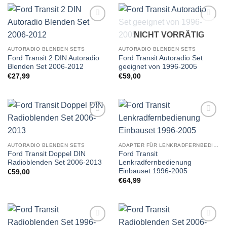
Zu
Zu
NICHT VORRÄTIG
Wunschliste
Wunschliste
hinzufügen
hinzufügen
AUTORADIO BLENDEN SETS
AUTORADIO BLENDEN SETS
Ford Transit 2 DIN Autoradio
Ford Transit Autoradio Set
Blenden Set 2006-2012
geeignet von 1996-2005
€
27,99
€
59,00
Zu
Zu
Wunschliste
Wunschliste
hinzufügen
hinzufügen
AUTORADIO BLENDEN SETS
ADAPTER FÜR LENKRADFERNBEDIENUNG EINBAUSETS
Ford Transit Doppel DIN
Ford Transit
Radioblenden Set 2006-2013
Lenkradfernbedienung
Einbauset 1996-2005
€
59,00
€
64,99