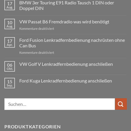
BMW 3er Touring E91 Radio Tausch 1 DIN oder
17
Aug.
Doppel DIN
Keine
Kommentare
VW Passat B6 Fremdradio was wird benötigt
10
zu
BMW
Aug.
für
Kommentare deaktiviert
3er
Touring
VW
E91
Passat
Ford Fusion Lenkradfernbedienung nachrüsten ohne
17
Radio
B6
Tausch
Apr.
Can Bus
1
Fremdradio
DIN
für
Kommentare deaktiviert
was
oder
Ford
wird
Doppel
Fusion
VW Golf V Lenkradfernbedienung anschließen
benötigt
DIN
06
Lenkradfernbedienung
Okt.
Keine
nachrüsten
Kommentare
ohne
zu
Ford Kuga Lenkradfernbedienung anschließen
15
VW
Can
Golf
Sep.
Keine
Bus
V
Kommentare
Lenkradfernbedienung
zu
anschließen
Ford
Suchen
Kuga
Lenkradfernbedienung
nach:
anschließen
PRODUKTKATEGORIEN