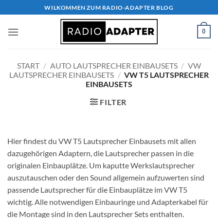
Zum
WILKOMMEN ZUM RADIO-ADAPTER BLOG
Inhalt
springen
0
START
/
AUTO LAUTSPRECHER EINBAUSETS
/
VW
LAUTSPRECHER EINBAUSETS
/
VW T5 LAUTSPRECHER
EINBAUSETS
FILTER
Hier findest du VW T5 Lautsprecher Einbausets mit allen
dazugehörigen Adaptern, die Lautsprecher passen in die
originalen Einbauplätze. Um kaputte Werkslautsprecher
auszutauschen oder den Sound allgemein aufzuwerten sind
passende Lautsprecher für die Einbauplätze im VW T5
wichtig. Alle notwendigen Einbauringe und Adapterkabel für
die Montage sind in den Lautsprecher Sets enthalten.