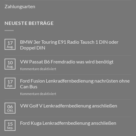
Zahlungsarten
NEUESTE BEITRÄGE
BMW 3er Touring E91 Radio Tausch 1 DIN oder
17
Aug.
Doppel DIN
Keine
Kommentare
VW Passat B6 Fremdradio was wird benötigt
10
zu
BMW
Aug.
für
Kommentare deaktiviert
3er
Touring
VW
E91
Passat
Ford Fusion Lenkradfernbedienung nachrüsten ohne
17
Radio
B6
Tausch
Apr.
Can Bus
1
Fremdradio
DIN
für
Kommentare deaktiviert
was
oder
Ford
wird
Doppel
Fusion
VW Golf V Lenkradfernbedienung anschließen
benötigt
DIN
06
Lenkradfernbedienung
Okt.
Keine
nachrüsten
Kommentare
ohne
zu
Ford Kuga Lenkradfernbedienung anschließen
15
VW
Can
Golf
Sep.
Keine
Bus
V
Kommentare
Lenkradfernbedienung