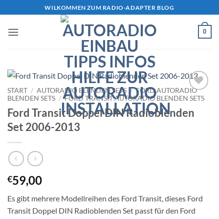
Zum
WILKOMMEN ZUM RADIO-ADAPTER BLOG
Inhalt
springen
0
START
/
AUTORADIO BLENDEN SETS
/
FORD AUTORADIO
BLENDEN SETS
/
FORD TRANSIT AUTORADIO BLENDEN SETS
Zu
Wunschliste
Ford Transit Doppel DIN Radioblenden
hinzufügen
Set 2006-2013
59,00
€
Es gibt mehrere Modellreihen des Ford Transit, dieses Ford
Transit Doppel DIN Radioblenden Set passt für den Ford