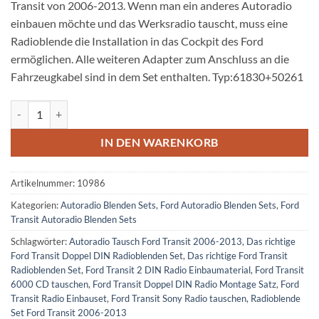
Transit von 2006-2013. Wenn man ein anderes Autoradio
einbauen möchte und das Werksradio tauscht, muss eine
Radioblende die Installation in das Cockpit des Ford
ermöglichen. Alle weiteren Adapter zum Anschluss an die
Fahrzeugkabel sind in dem Set enthalten. Typ:61830+50261
Ford Transit Doppel DIN Radioblenden Set 2006-2013 Menge
IN DEN WARENKORB
Artikelnummer:
10986
Kategorien:
Autoradio Blenden Sets
,
Ford Autoradio Blenden Sets
,
Ford
Transit Autoradio Blenden Sets
Schlagwörter:
Autoradio Tausch Ford Transit 2006-2013
,
Das richtige
Ford Transit Doppel DIN Radioblenden Set
,
Das richtige Ford Transit
Radioblenden Set
,
Ford Transit 2 DIN Radio Einbaumaterial
,
Ford Transit
6000 CD tauschen
,
Ford Transit Doppel DIN Radio Montage Satz
,
Ford
Transit Radio Einbauset
,
Ford Transit Sony Radio tauschen
,
Radioblende
Set Ford Transit 2006-2013