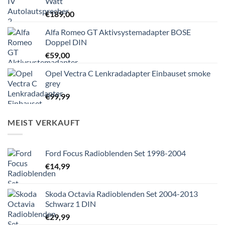
Watt
€
189,00
Alfa Romeo GT Aktivsystemadapter BOSE
Doppel DIN
€
59,00
Opel Vectra C Lenkradadapter Einbauset smoke
grey
€
99,99
MEIST VERKAUFT
Ford Focus Radioblenden Set 1998-2004
€
14,99
Skoda Octavia Radioblenden Set 2004-2013
Schwarz 1 DIN
€
29,99