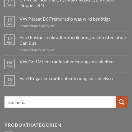
17
Aug.
Doppel DIN
Keine
Kommentare
VW Passat B6 Fremdradio was wird benötigt
10
zu
BMW
Aug.
für
Kommentare deaktiviert
3er
Touring
VW
E91
Passat
Ford Fusion Lenkradfernbedienung nachrüsten ohne
17
Radio
B6
Tausch
Apr.
Can Bus
1
Fremdradio
DIN
für
Kommentare deaktiviert
was
oder
Ford
wird
Doppel
Fusion
VW Golf V Lenkradfernbedienung anschließen
benötigt
DIN
06
Lenkradfernbedienung
Okt.
Keine
nachrüsten
Kommentare
ohne
zu
Ford Kuga Lenkradfernbedienung anschließen
15
VW
Can
Golf
Sep.
Keine
Bus
V
Kommentare
Lenkradfernbedienung
zu
anschließen
Ford
Suchen
Kuga
Lenkradfernbedienung
nach:
anschließen
PRODUKTKATEGORIEN