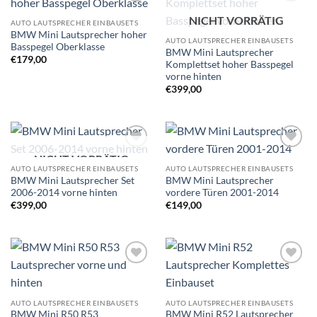
Zu
Zu
NICHT VORRÄTIG
Wunschliste
Wunschliste
AUTO LAUTSPRECHER EINBAUSETS
hinzufügen
hinzufügen
BMW Mini Lautsprecher hoher
AUTO LAUTSPRECHER EINBAUSETS
Basspegel Oberklasse
BMW Mini Lautsprecher
€
179,00
Komplettset hoher Basspegel
vorne hinten
€
399,00
NICHT VORRÄTIG
Zu
Zu
Wunschliste
Wunschliste
AUTO LAUTSPRECHER EINBAUSETS
AUTO LAUTSPRECHER EINBAUSETS
hinzufügen
hinzufügen
BMW Mini Lautsprecher Set
BMW Mini Lautsprecher
2006-2014 vorne hinten
vordere Türen 2001-2014
€
399,00
€
149,00
Zu
Zu
Wunschliste
Wunschliste
hinzufügen
hinzufügen
AUTO LAUTSPRECHER EINBAUSETS
AUTO LAUTSPRECHER EINBAUSETS
BMW Mini R50 R53
BMW Mini R52 Lautsprecher