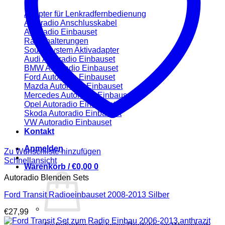
Adapter für Lenkradfernbedienung
Autoradio Anschlusskabel
Autoradio Einbauset
Radiohalterungen
Soundsystem Aktivadapter
Audi Autoradio Einbauset
BMW Autoradio Einbauset
Ford Autoradio Einbauset
Mazda Autoradio Einbauset
Mercedes Autoradio Einbauset
Opel Autoradio Einbauset
Skoda Autoradio Einbauset
VW Autoradio Einbauset
Kontakt
Anmelden
Zu Wunschliste hinzufügen
Schnellansicht
Warenkorb /
€
0,00
0
Autoradio Blenden Sets
Ford Transit Radioeinbauset 2008-2013 Silber
€
27,99