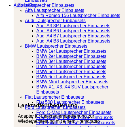
Einbausets
Zum Shop
Auto Lautsprecher Einbausets
Alfa Lautsprecher Einbausets
Alfa Romeo 156 Lautsprecher Einbausets
Audi Lautsprecher Einbausets
Audi A3 8P Lautsprecher Einbausets
Audi A4 B6 Lautsprecher Einbausets
Audi A4 B7 Lautsprecher Einbausets
Audi A4 B8 Lautsprecher Einbausets
BMW Lautsprecher Einbausets
BMW 1er Lautsprecher Einbausets
BMW 2er Lautsprecher Einbausets
BMW 3er Lautsprecher Einbausets
BMW 4er Lautsprecher Einbausets
BMW 5er Lautsprecher Einbausets
BMW 6er Lautsprecher Einbausets
BMW Mini Lautsprecher Einbausets
BMW X1, X3, X4 SUV Lautsprecher
Einbausets
Fiat Lautsprecher Einbausets
Fiat 500 Lautsprecher Einbausets
Lenkradfernbedienung
Ford Lautsprecher Einbausets
Ford C-Max Lautsprecher Einbausets
Adapter für Lenkradfernbedienung zur
Ford Cougar Lautsprecher Einbausets
Wiederherstellung mit einem Fremdradio
Ford Explorer Lautsprecher Einbausets