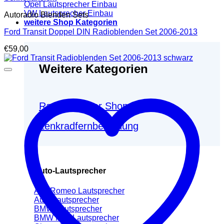
Opel Lautsprecher Einbau
VW Lautsprecher Einbau
Autoradio Blenden Sets
weitere Shop Kategorien
Ford Transit Doppel DIN Radioblenden Set 2006-2013
€
59,00
Weitere Kategorien
Radio-adapter Shop
Lenkradfernbedienung
Auto-Lautsprecher
Alfa Romeo Lautsprecher
Audi Lautsprecher
BMW Lautsprecher
BMW Mini Lautsprecher