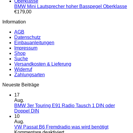
BMW Mini Lautsprecher hoher Basspegel Oberklasse
€
179,00
Information
AGB
Datenschutz
Einbauanleitungen
Impressum
Shop
Suche
Versandkosten & Lieferung
Widerruf
Zahlungsarten
Neueste Beiträge
17
Aug.
BMW 3er Touring E91 Radio Tausch 1 DIN oder
Keine
Doppel DIN
Kommentare
10
zu
Aug.
BMW
VW Passat B6 Fremdradio was wird benötigt
3er
für
Kommentare deaktiviert