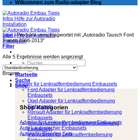
Wilkommen zum Radio-adapter Blog
Start
/
Produkte verschlagwortet mit „Autoradio Tausch Ford
Transit 2006-2013“
Filter
Alle 5 Ergebnisse werden angezeigt
Suchen
nach:
Browse
Startseite
Suche
Adapter für Lenkradfernbedienung Einbausets
Shop
Ford Adapter für Lenkradfernbedienung
Einbausets
Opel Adapter für Lenkradfernbedienung
Einbausets
Shop Kategorien
Renault Adapter für Lenkradfernbedienung
Einbausets
Adapter für Lenkradfernbedienung Einbausets
Toyota Adapter für Lenkradfernbedienung
Auto Lautsprecher Einbausets
Einbausets
Autoradio Blenden Sets
VW Adapter für Lenkradfernbedienung