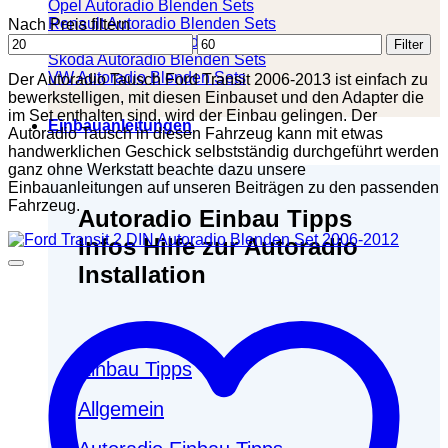
Opel Autoradio Blenden Sets
Renault Autoradio Blenden Sets
Nach Preis filtern
Min.
Max.
Seat Autoradio Blenden Sets
Filter
Preis
Preis
Skoda Autoradio Blenden Sets
VW Autoradio Blenden Sets
Der Autoradio Tausch Ford Transit 2006-2013 ist einfach zu
bewerkstelligen, mit diesen Einbauset und den Adapter die
im Set enthalten sind, wird der Einbau gelingen. Der
Einbauanleitungen
Autoradio Tausch in diesen Fahrzeug kann mit etwas
handwerklichen Geschick selbstständig durchgeführt werden
ganz ohne Werkstatt beachte dazu unsere
Einbauanleitungen auf unseren Beiträgen zu den passenden
Fahrzeug.
Autoradio Einbau Tipps
Infos Hilfe zur Autoradio
Installation
Einbau Tipps
Allgemein