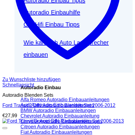
Autoradio Einbau Tipps
Autoradio Einbauhilfe
Car Hifi Einbau Tipps
Wie kann ich Auto Lautsprecher
einbauen
Zu Wunschliste hinzufügen
Schnellansicht
Autoradio Einbau
Autoradio Blenden Sets
Alfa Romeo Autoradio Einbauanleitungen
Audi Autoradio Einbauanleitungen
Ford Transit 2 DIN Autoradio Blenden Set 2006-2012
BMW Autoradio Einbauanleitungen
€
27,99
Chevrolet Autoradio Einbauanleitung
Chrysler Autoradio Einbauanleitungen
Citroen Autoradio Einbauanleitungen
Fiat Autoradio Einbauanleitungen