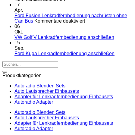
Touring
VW
17
E91
Passat
Apr.
Radio
B6
Ford Fusion Lenkradfernbedienung nachrüsten ohne
Tausch
Fremdradio
für
Can Bus
Kommentare deaktiviert
1
was
Ford
06
DIN
wird
Fusion
Okt.
oder
benötigt
Lenkradfernbedienung
Keine
VW Golf V Lenkradfernbedienung anschließen
Doppel
nachrüsten
Komment
15
DIN
zu
ohne
Sep.
VW
Can
Keine
Ford Kuga Lenkradfernbedienung anschließen
Golf
Bus
Komment
Suchen
V
zu
nach:
Lenkradf
Ford
anschlie
Kuga
Produktkategorien
Lenkradf
anschlie
Autoradio Blenden Sets
Auto Lautsprecher Einbausets
Adapter für Lenkradfernbedienung Einbausets
Autoradio Adapter
Autoradio Blenden Sets
Auto Lautsprecher Einbausets
Adapter für Lenkradfernbedienung Einbausets
Autoradio Adapter