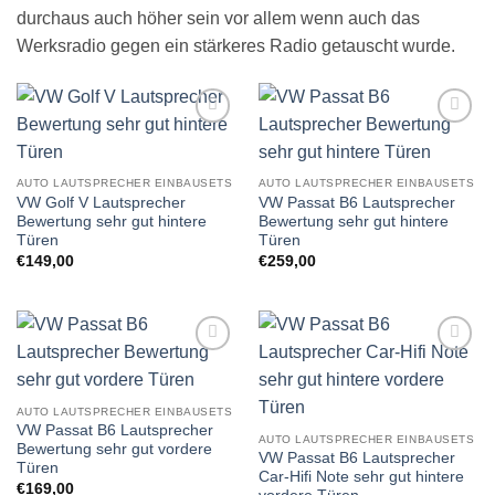
durchaus auch höher sein vor allem wenn auch das
Werksradio gegen ein stärkeres Radio getauscht wurde.
Zu
Zu
Wunschliste
Wunschliste
hinzufügen
hinzufügen
AUTO LAUTSPRECHER EINBAUSETS
AUTO LAUTSPRECHER EINBAUSETS
VW Golf V Lautsprecher
VW Passat B6 Lautsprecher
Bewertung sehr gut hintere
Bewertung sehr gut hintere
Türen
Türen
€
149,00
€
259,00
Zu
Zu
Wunschliste
Wunschliste
hinzufügen
hinzufügen
AUTO LAUTSPRECHER EINBAUSETS
VW Passat B6 Lautsprecher
AUTO LAUTSPRECHER EINBAUSETS
Bewertung sehr gut vordere
VW Passat B6 Lautsprecher
Türen
Car-Hifi Note sehr gut hintere
€
169,00