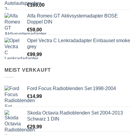
€
189,00
Alfa Romeo GT Aktivsystemadapter BOSE
Doppel DIN
€
59,00
Opel Vectra C Lenkradadapter Einbauset smoke
grey
€
99,99
MEIST VERKAUFT
Ford Focus Radioblenden Set 1998-2004
€
14,99
Skoda Octavia Radioblenden Set 2004-2013
Schwarz 1 DIN
€
29,99