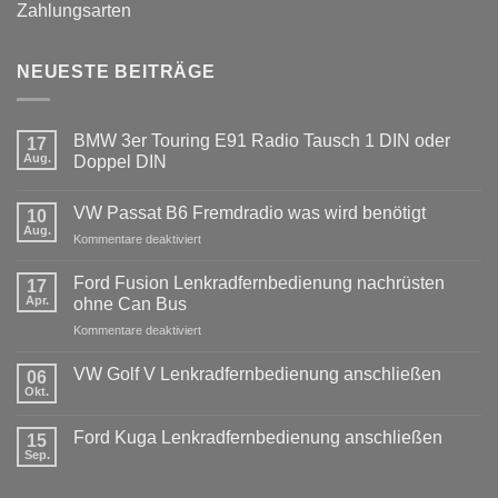
Zahlungsarten
NEUESTE BEITRÄGE
BMW 3er Touring E91 Radio Tausch 1 DIN oder
17
Aug.
Doppel DIN
Keine
Kommentare
VW Passat B6 Fremdradio was wird benötigt
zu
10
BMW
Aug.
für
Kommentare deaktiviert
3er
Touring
VW
E91
Passat
Ford Fusion Lenkradfernbedienung nachrüsten
17
Radio
B6
Tausch
Apr.
ohne Can Bus
1
Fremdradio
DIN
für
Kommentare deaktiviert
was
oder
Ford
wird
Doppel
Fusion
benötigt
DIN
VW Golf V Lenkradfernbedienung anschließen
06
Lenkradfernbedienung
Okt.
Keine
nachrüsten
Kommentare
ohne
zu
Ford Kuga Lenkradfernbedienung anschließen
15
VW
Can
Golf
Sep.
Keine
Bus
V
Kommentare
Lenkradfernbedienung
zu
anschließen