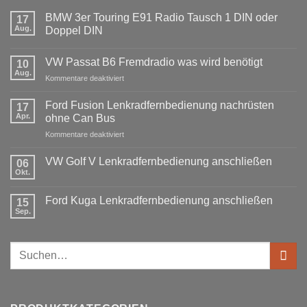
BMW 3er Touring E91 Radio Tausch 1 DIN oder
17
Aug.
Doppel DIN
Keine
Kommentare
VW Passat B6 Fremdradio was wird benötigt
zu
10
BMW
Aug.
für
Kommentare deaktiviert
3er
Touring
VW
E91
Passat
Ford Fusion Lenkradfernbedienung nachrüsten
17
Radio
B6
Tausch
Apr.
ohne Can Bus
1
Fremdradio
DIN
für
Kommentare deaktiviert
was
oder
Ford
wird
Doppel
Fusion
benötigt
DIN
VW Golf V Lenkradfernbedienung anschließen
06
Lenkradfernbedienung
Okt.
Keine
nachrüsten
Kommentare
ohne
zu
Ford Kuga Lenkradfernbedienung anschließen
15
VW
Can
Golf
Sep.
Keine
Bus
V
Kommentare
Lenkradfernbedienung
zu
anschließen
Ford
Suchen
Kuga
Lenkradfernbedienung
nach:
anschließen