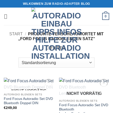
Zum
WILKOMMEN ZUM RADIO-ADAPTER BLOG
Inhalt
springen
0
START
/
PRODUKTE VERSCHLAGWORTET MIT
„FORD FOCUS RADIOBLENDEN SATZ“
FILTER
NICHT VORRÄTIG
Zu
Zu
NICHT VORRÄTIG
Wunschliste
Wunschliste
AUTORADIO BLENDEN SETS
hinzufügen
hinzufügen
Ford Focus Autoradio Set DVD
AUTORADIO BLENDEN SETS
Bluetooth Doppel DIN
Ford Focus Autoradio Set DVD
€
249,00
Bluetooth