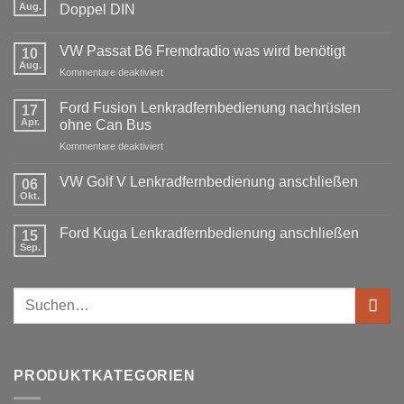
Aug.
Doppel DIN
Keine
Kommentare
VW Passat B6 Fremdradio was wird benötigt
zu
10
BMW
Aug.
für
Kommentare deaktiviert
3er
Touring
VW
E91
Passat
Ford Fusion Lenkradfernbedienung nachrüsten
17
Radio
B6
Tausch
Apr.
ohne Can Bus
1
Fremdradio
DIN
für
Kommentare deaktiviert
was
oder
Ford
wird
Doppel
Fusion
benötigt
DIN
VW Golf V Lenkradfernbedienung anschließen
06
Lenkradfernbedienung
Okt.
Keine
nachrüsten
Kommentare
ohne
zu
Ford Kuga Lenkradfernbedienung anschließen
15
VW
Can
Golf
Sep.
Keine
Bus
V
Kommentare
Lenkradfernbedienung
zu
anschließen
Ford
Suchen
Kuga
Lenkradfernbedienung
nach:
anschließen
PRODUKTKATEGORIEN