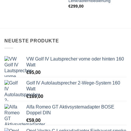
Lenkradfernbedienung
€
299,00
NEUESTE PRODUKTE
VW Golf IV Lautsprecher vorne oder hinten 160
Watt
€
95,00
Golf IV Autolautsprecher 2-Wege-System 160
Watt
€
189,00
Alfa Romeo GT Aktivsystemadapter BOSE
Doppel DIN
€
59,00
Opel Vectra C Lenkradadapter Einbauset smoke