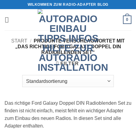
Zum
WILKOMMEN ZUM RADIO-ADAPTER BLOG
Inhalt
springen
0
START
/
PRODUKTE VERSCHLAGWORTET MIT
„DAS RICHTIGE FORD GALAXY DOPPEL DIN
RADIOBLENDEN SET“
FILTER
Das richtige Ford Galaxy Doppel DIN Radioblenden Set zu
finden ist nicht einfach, meist fehlt ein wichtiger Adapter
zum Einbau des neuen Radios. In diesen Set sind alle
Adapter enthalten.