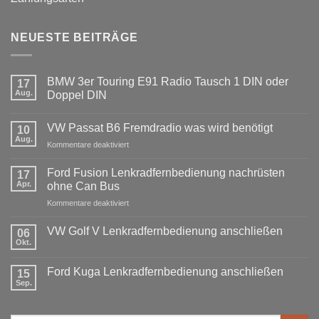
NEUESTE BEITRÄGE
BMW 3er Touring E91 Radio Tausch 1 DIN oder
17
Aug.
Doppel DIN
Keine
Kommentare
VW Passat B6 Fremdradio was wird benötigt
zu
10
BMW
Aug.
für
Kommentare deaktiviert
3er
Touring
VW
E91
Passat
Ford Fusion Lenkradfernbedienung nachrüsten
17
Radio
B6
Tausch
Apr.
ohne Can Bus
1
Fremdradio
DIN
für
Kommentare deaktiviert
was
oder
Ford
wird
Doppel
Fusion
benötigt
DIN
VW Golf V Lenkradfernbedienung anschließen
06
Lenkradfernbedienung
Okt.
Keine
nachrüsten
Kommentare
ohne
zu
Ford Kuga Lenkradfernbedienung anschließen
15
VW
Can
Golf
Sep.
Keine
Bus
V
Kommentare
Lenkradfernbedienung
zu
anschließen
Ford