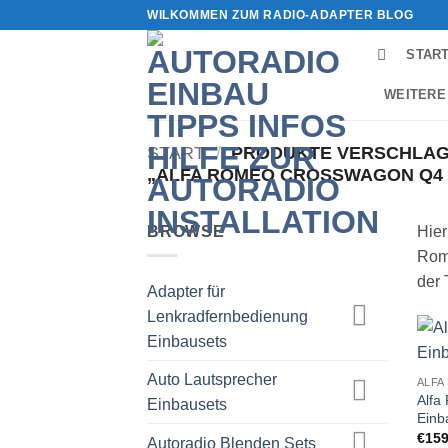
Zum
WILKOMMEN ZUM RADIO-ADAPTER BLOG
Inhalt
STAR
springen
WEITERE
START
/
PRODUKTE VERSCHLAG
„ALFA ROMEO CROSSWAGON Q4
BROWSE
Hier
Rom
der 
Adapter für
Lenkradfernbedienung
Einbausets
Auto Lautsprecher
ALFA
Alfa
Einbausets
Einb
€
159
Autoradio Blenden Sets