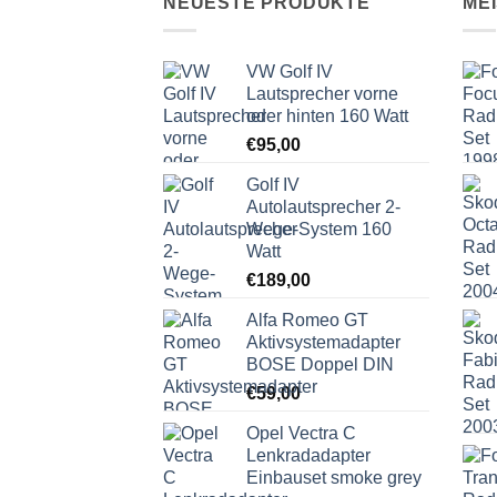
NEUESTE PRODUKTE
ME
VW Golf IV
Lautsprecher vorne
oder hinten 160 Watt
€
95,00
Golf IV
Autolautsprecher 2-
Wege-System 160
Watt
€
189,00
Alfa Romeo GT
Aktivsystemadapter
BOSE Doppel DIN
€
59,00
Opel Vectra C
Lenkradadapter
Einbauset smoke grey