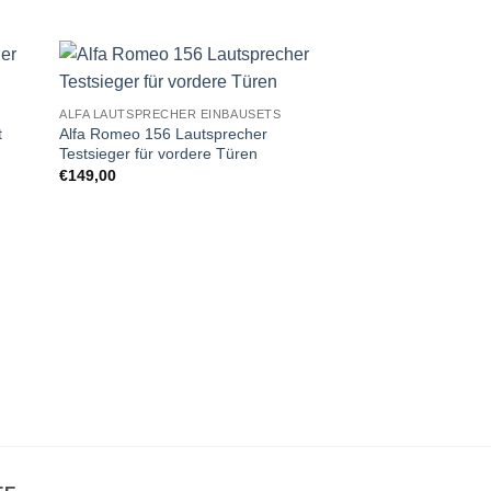
Zu
ALFA LAUTSPRECHER EINBAUSETS
iste
Wunschliste
t
Alfa Romeo 156 Lautsprecher
gen
hinzufügen
Testsieger für vordere Türen
€
149,00