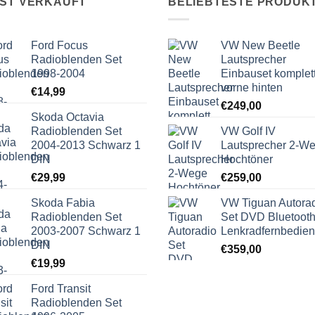
IST VERKAUFT
BELIEBTESTE PRODUK
Ford Focus
VW New Beetle
Radioblenden Set
Lautsprecher
1998-2004
Einbauset komplet
vorne hinten
€
14,99
€
249,00
Skoda Octavia
Radioblenden Set
VW Golf IV
2004-2013 Schwarz 1
Lautsprecher 2-W
DIN
Hochtöner
€
29,99
€
259,00
Skoda Fabia
VW Tiguan Autora
Radioblenden Set
Set DVD Bluetoot
2003-2007 Schwarz 1
Lenkradfernbedie
DIN
€
359,00
€
19,99
Ford Transit
Radioblenden Set