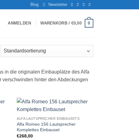
Blog
Newsletter
0
ANMELDEN
WARENKORB /
€
0,00
 in die originalen Einbauplätze des Alfa
r verschwinden hinter den Abdeckungen
Zu
ALFA LAUTSPRECHER EINBAUSETS
iste
Wunschliste
Alfa Romeo 156 Lautsprecher
gen
hinzufügen
Komplettes Einbauset
€
268,00