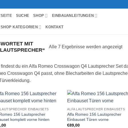
TSEITE
SUCHE
SHOP
EINBAUANLEITUNGEN
 SHOP KATEGORIEN
KONTAKT
WORTET MIT
Alle 7 Ergebnisse werden angezeigt
 LAUTSPRECHER“
 findest du ein Alfa Romeo Crosswagon Q4 Lautsprecher Set das
eo Crosswagon Q4 passt, ohne Blecharbeiten die Lautspreche
Türverkleidung.
Zu
Zu
 LAUTSPRECHER EINBAUSETS
ALFA LAUTSPRECHER EINBAUSETS
Wunschliste
Wunschl
 Romeo 156 Lautsprecher
Alfa Romeo 156 Lautsprecher
hinzufügen
hinzufü
auset komplett vorne hinten
Einbauset Türen vorne
,00
€
89,00