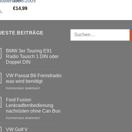
1996-2005
€
14,99
Suchen
UESTE BEITRÄGE
nach:
BMW 3er Touring E91
Radio Tausch 1 DIN oder
Doppel DIN
Keine
Kommentare
VW Passat B6 Fremdradio
zu
BMW
was wird benötigt
3er
Touring
für
Kommentare deaktiviert
E91
VW
Radio
Passat
Tausch
Ford Fusion
1
B6
Lenkradfernbedienung
DIN
Fremdradio
oder
nachrüsten ohne Can Bus
was
Doppel
DIN
für
Kommentare deaktiviert
wird
Ford
benötigt
Fusion
VW Golf V