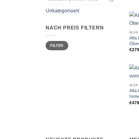
Unkategorisiert
NACH PREIS FILTERN
ALFA
Alfa
Min.
Max.
Ober
FILTER
Preis
Preis
€
279
ALFA
Alfa
hint
€
478