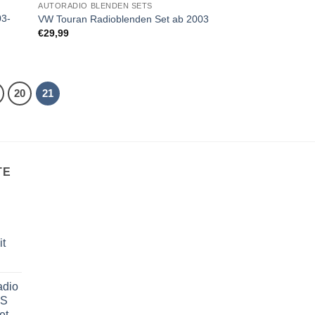
AUTORADIO BLENDEN SETS
iste
Wunschliste
03-
gen
hinzufügen
VW Touran Radioblenden Set ab 2003
€
29,99
20
21
TE
it
adio
US
et