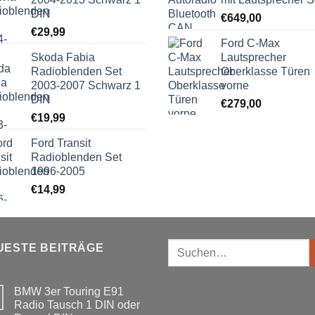
DIN
€
649,00
€
29,99
Ford C-Max
Skoda Fabia
Lautsprecher
Radioblenden Set
Oberklasse Türen
2003-2007 Schwarz 1
vorne
DIN
€
279,00
€
19,99
Ford Transit
Radioblenden Set
1996-2005
€
14,99
Suchen
UESTE BEITRÄGE
nach:
BMW 3er Touring E91
Radio Tausch 1 DIN oder