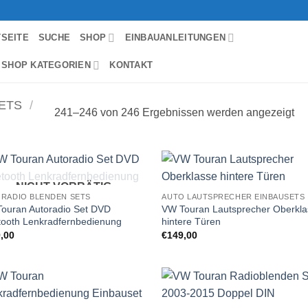
TSEITE
SUCHE
SHOP
EINBAUANLEITUNGEN
 SHOP KATEGORIEN
KONTAKT
ETS
/
241–246 von 246 Ergebnissen werden angezeigt
NICHT VORRÄTIG
Zu
Zu
RADIO BLENDEN SETS
AUTO LAUTSPRECHER EINBAUSETS
Wunschliste
Wunschl
ouran Autoradio Set DVD
VW Touran Lautsprecher Oberkl
hinzufügen
hinzufü
tooth Lenkradfernbedienung
hintere Türen
,00
€
149,00
Zu
Zu