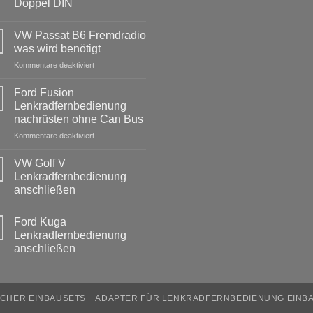
Doppel DIN
Keine
Kommentare
VW Passat B6 Fremdradio
zu
BMW
was wird benötigt
3er
Touring
für
Kommentare deaktiviert
E91
VW
Radio
Passat
Tausch
Ford Fusion
1
B6
Lenkradfernbedienung
DIN
Fremdradio
oder
nachrüsten ohne Can Bus
was
Doppel
DIN
für
Kommentare deaktiviert
wird
Ford
benötigt
Fusion
VW Golf V
Lenkradfernbedienung
Lenkradfernbedienung
nachrüsten
anschließen
ohne
Keine
Can
Kommentare
Bus
Ford Kuga
zu
VW
Lenkradfernbedienung
Golf
anschließen
V
Lenkradfernbedienung
Keine
anschließen
Kommentare
zu
Ford
CHER EINBAUSETS
ADAPTER FÜR LENKRADFERNBEDIENUNG EINB
Kuga
Lenkradfernbedienung