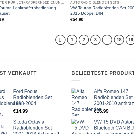
ADAPTER FÜR LENKRADFERNBEDIENUNG EINBAUSETS
AUTORADIO BLENDEN SETS
Wunschliste
Wunschl
ouran Lenkradfernbedienung
VW Touran Radioblenden Set 20
hinzufügen
hinzufü
auset
2015 Doppel DIN
99
€
54,90
1
2
3
…
18
19
IST VERKAUFT
BELIEBTESTE PRODUK
Ford Focus
Alfa Romeo 147
Radioblenden Set
Radioblenden Set
1998-2004
2001-2010 anthraz
€
14,99
€
16,99
Skoda Octavia
VW T5 DVD Autor
Radioblenden Set
Bluetooth CAN B
2004-2013 Schwarz 1
mit Lautsprecher S