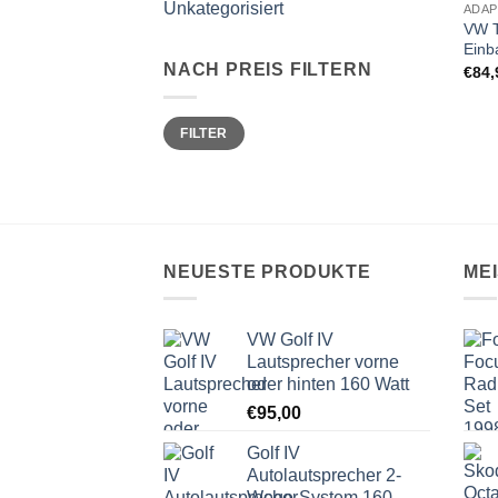
Unkategorisiert
VW T
Einb
NACH PREIS FILTERN
€
84,
Min.
Max.
FILTER
Preis
Preis
NEUESTE PRODUKTE
ME
VW Golf IV
Lautsprecher vorne
oder hinten 160 Watt
€
95,00
Golf IV
Autolautsprecher 2-
Wege-System 160