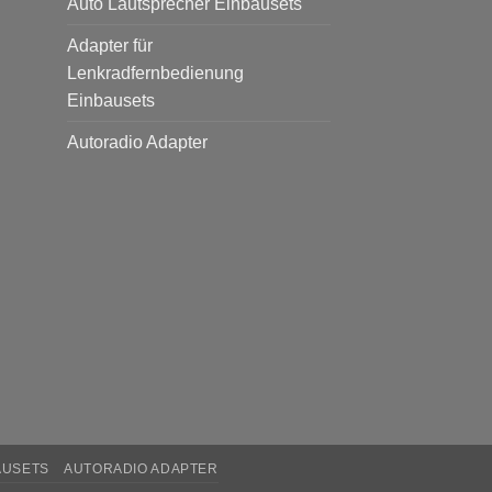
Auto Lautsprecher Einbausets
Adapter für
Lenkradfernbedienung
Einbausets
Autoradio Adapter
AUSETS
AUTORADIO ADAPTER