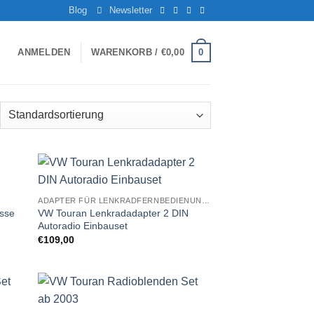
Blog
Newsletter
0
ANMELDEN
WARENKORB /
€
0,00
Zu
ADAPTER FÜR LENKRADFERNBEDIENUNG EINBAUSETS
iste
Wunschliste
asse
VW Touran Lenkradadapter 2 DIN
gen
hinzufügen
Autoradio Einbauset
€
109,00
Zu