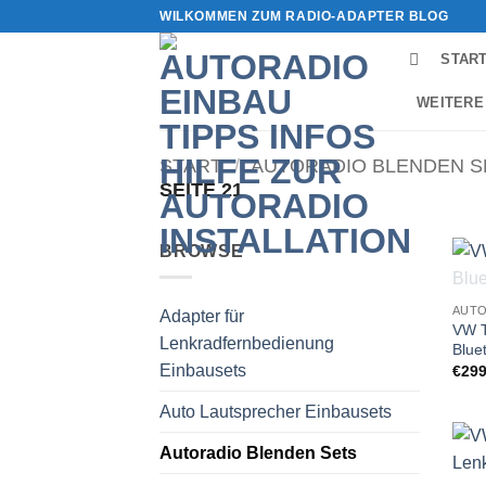
Zum
WILKOMMEN ZUM RADIO-ADAPTER BLOG
Inhalt
STAR
springen
WEITERE
START
/
AUTORADIO BLENDEN S
SEITE 21
BROWSE
AUTO
Adapter für
VW T
Lenkradfernbedienung
Blue
Einbausets
€
299
Auto Lautsprecher Einbausets
Autoradio Blenden Sets