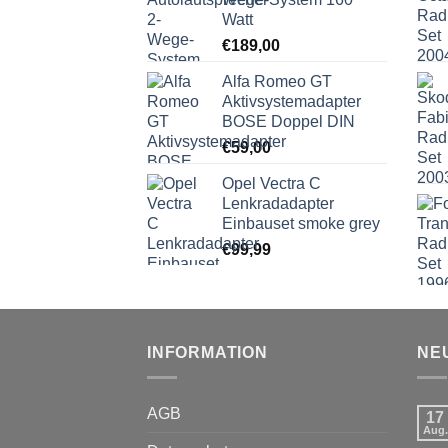
Watt
€
189,00
Alfa Romeo GT
Aktivsystemadapter
BOSE Doppel DIN
€
59,00
Opel Vectra C
Lenkradadapter
Einbauset smoke grey
€
99,99
INFORMATION
NE
AGB
17
Aug.