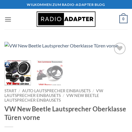
Zum
WILKOMMEN ZUM RADIO-ADAPTER BLOG
Inhalt
springen
0
Zu
Wunschliste
hinzufügen
START
/
AUTO LAUTSPRECHER EINBAUSETS
/
VW
LAUTSPRECHER EINBAUSETS
/
VW NEW BEETLE
LAUTSPRECHER EINBAUSETS
VW New Beetle Lautsprecher Oberklasse
Türen vorne