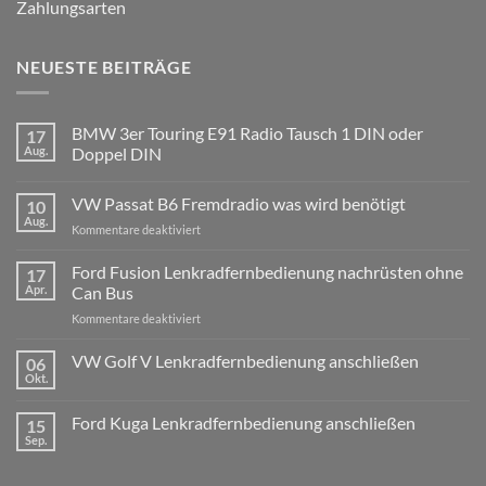
Zahlungsarten
NEUESTE BEITRÄGE
BMW 3er Touring E91 Radio Tausch 1 DIN oder
17
Aug.
Doppel DIN
Keine
Kommentare
VW Passat B6 Fremdradio was wird benötigt
10
zu
BMW
Aug.
für
Kommentare deaktiviert
3er
Touring
VW
E91
Passat
Ford Fusion Lenkradfernbedienung nachrüsten ohne
17
Radio
B6
Tausch
Apr.
Can Bus
1
Fremdradio
DIN
für
Kommentare deaktiviert
was
oder
Ford
wird
Doppel
Fusion
VW Golf V Lenkradfernbedienung anschließen
benötigt
DIN
06
Lenkradfernbedienung
Okt.
Keine
nachrüsten
Kommentare
ohne
zu
Ford Kuga Lenkradfernbedienung anschließen
15
VW
Can
Golf
Sep.
Keine
Bus
V
Kommentare
Lenkradfernbedienung
zu
anschließen