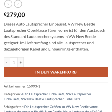
279,00
€
Dieses Auto Lautsprecher Einbauset, VW New Beetle
Lautsprecher Oberklasse Türen vorne ist für den Austausch
des Standard Lautsprechersystems in VW New Beetle
geeignet. Im Lieferumfang sind alle Lautsprecher und
dazugehörigen Kabel und Einbaurringe enthalten.
VW New Beetle Lautsprecher Oberklasse Türen vorne Menge
IN DEN WARENKORB
Artikelnummer:
15993-1
Kategorien:
Auto Lautsprecher Einbausets
,
VW Lautsprecher
Einbausets
,
VW New Beetle Lautsprecher Einbausets
Schlagwörter:
Die Lautsprecher Größen im VW New Beetle vorne
,
Lautsprechersystem für VW New Beetle
,
Neue Lautsprecher für VW