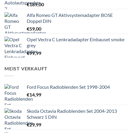
€
189,00
Alfa Romeo GT Aktivsystemadapter BOSE
Doppel DIN
€
59,00
Opel Vectra C Lenkradadapter Einbauset smoke
grey
€
99,99
MEIST VERKAUFT
Ford Focus Radioblenden Set 1998-2004
€
14,99
Skoda Octavia Radioblenden Set 2004-2013
Schwarz 1 DIN
€
29,99