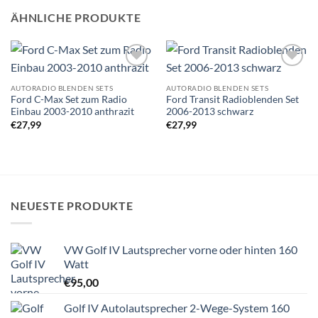
ÄHNLICHE PRODUKTE
Zu
Zu
Wunschliste
Wunschliste
AUTORADIO BLENDEN SETS
AUTORADIO BLENDEN SETS
hinzufügen
hinzufügen
Ford C-Max Set zum Radio
Ford Transit Radioblenden Set
Einbau 2003-2010 anthrazit
2006-2013 schwarz
€
27,99
€
27,99
NEUESTE PRODUKTE
VW Golf IV Lautsprecher vorne oder hinten 160
Watt
€
95,00
Golf IV Autolautsprecher 2-Wege-System 160