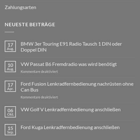
Zahlungsarten
NEUESTE BEITRÄGE
BMW 3er Touring E91 Radio Tausch 1 DIN oder
17
Aug.
Doppel DIN
Keine
Kommentare
VW Passat B6 Fremdradio was wird benötigt
10
zu
BMW
Aug.
für
Kommentare deaktiviert
3er
Touring
VW
E91
Passat
Ford Fusion Lenkradfernbedienung nachrüsten ohne
17
Radio
B6
Tausch
Apr.
Can Bus
1
Fremdradio
DIN
für
Kommentare deaktiviert
was
oder
Ford
wird
Doppel
Fusion
VW Golf V Lenkradfernbedienung anschließen
benötigt
DIN
06
Lenkradfernbedienung
Okt.
Keine
nachrüsten
Kommentare
ohne
zu
Ford Kuga Lenkradfernbedienung anschließen
15
VW
Can
Golf
Sep.
Keine
Bus
V
Kommentare
Lenkradfernbedienung