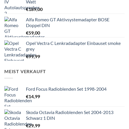
Watt
€
189,00
Alfa Romeo GT Aktivsystemadapter BOSE
Doppel DIN
€
59,00
Opel Vectra C Lenkradadapter Einbauset smoke
grey
€
99,99
MEIST VERKAUFT
Ford Focus Radioblenden Set 1998-2004
€
14,99
Skoda Octavia Radioblenden Set 2004-2013
Schwarz 1 DIN
€
29,99