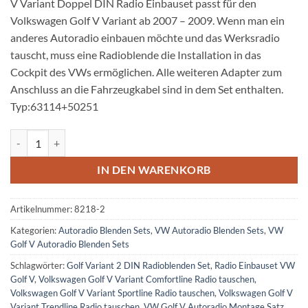
V Variant Doppel DIN Radio Einbauset passt für den
Volkswagen Golf V Variant ab 2007 – 2009. Wenn man ein
anderes Autoradio einbauen möchte und das Werksradio
tauscht, muss eine Radioblende die Installation in das
Cockpit des VWs ermöglichen. Alle weiteren Adapter zum
Anschluss an die Fahrzeugkabel sind in dem Set enthalten.
Typ:63114+50251
VW Golf V Variant Doppel DIN Radio Einbauset 2007-2009 Menge
IN DEN WARENKORB
Artikelnummer:
8218-2
Kategorien:
Autoradio Blenden Sets
,
VW Autoradio Blenden Sets
,
VW
Golf V Autoradio Blenden Sets
Schlagwörter:
Golf Variant 2 DIN Radioblenden Set
,
Radio Einbauset VW
Golf V
,
Volkswagen Golf V Variant Comfortline Radio tauschen
,
Volkswagen Golf V Variant Sportline Radio tauschen
,
Volkswagen Golf V
Variant Trendline Radio tauschen
,
VW Golf V Autoradio Montage Satz
,