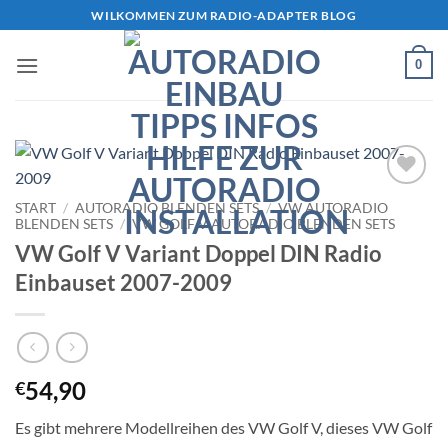
Zum
WILKOMMEN ZUM RADIO-ADAPTER BLOG
Inhalt
springen
0
Zu
START
/
AUTORADIO BLENDEN SETS
/
VW AUTORADIO
Wunschliste
BLENDEN SETS
/
VW GOLF V AUTORADIO BLENDEN SETS
hinzufügen
VW Golf V Variant Doppel DIN Radio
Einbauset 2007-2009
54,90
€
Es gibt mehrere Modellreihen des VW Golf V, dieses VW Golf