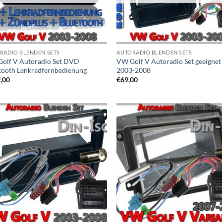
RADIO BLENDEN SETS
AUTORADIO BLENDEN SETS
olf V Autoradio Set DVD
VW Golf V Autoradio Set geeignet
tooth Lenkradfernbedienung
2003-2008
,00
€
69,00
Zu
Zu
Wunschliste
Wunschl
hinzufügen
hinzufü