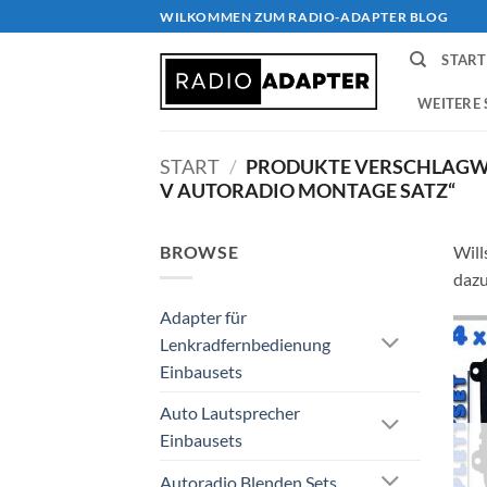
Zum
WILKOMMEN ZUM RADIO-ADAPTER BLOG
Inhalt
START
springen
WEITERE 
START
/
PRODUKTE VERSCHLAGWO
V AUTORADIO MONTAGE SATZ“
BROWSE
Will
dazu
Adapter für
Lenkradfernbedienung
Einbausets
Auto Lautsprecher
Einbausets
Autoradio Blenden Sets