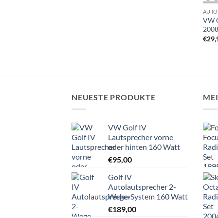
AUTO
VW G
200
€
29,
NEUESTE PRODUKTE
ME
VW Golf IV
Lautsprecher vorne
oder hinten 160 Watt
€
95,00
Golf IV
Autolautsprecher 2-
Wege-System 160 Watt
€
189,00