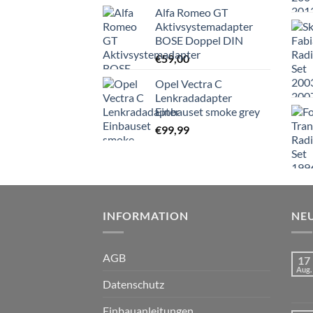
Alfa Romeo GT
Aktivsystemadapter
BOSE Doppel DIN
€
59,00
Opel Vectra C
Lenkradadapter
Einbauset smoke grey
€
99,99
INFORMATION
NEU
AGB
17
Aug.
Datenschutz
Einbauanleitungen