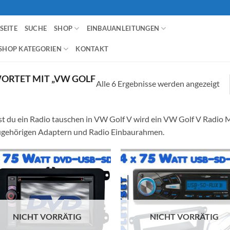
SEITE
SUCHE
SHOP
EINBAUANLEITUNGEN
SHOP KATEGORIEN
KONTAKT
RTET MIT „VW GOLF
Alle 6 Ergebnisse werden angezeigt
st du ein Radio tauschen in VW Golf V wird ein VW Golf V Radio M
gehörigen Adaptern und Radio Einbaurahmen.
Zu
Zu
Wunschliste
Wunschl
hinzufügen
hinzufü
NICHT VORRÄTIG
NICHT VORRÄTIG