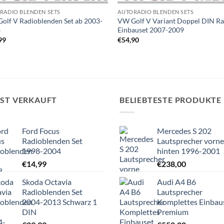
RADIO BLENDEN SETS
AUTORADIO BLENDEN SETS
olf V Radioblenden Set ab 2003-
VW Golf V Variant Doppel DIN Ra
8
Einbauset 2007-2009
99
€
54,90
IST VERKAUFT
BELIEBTESTE PRODUKTE
Ford Focus
Mercedes S 202
Radioblenden Set
Lautsprecher vorne
1998-2004
hinten 1996-2001
€
14,99
€
238,00
Skoda Octavia
Audi A4 B6
Radioblenden Set
Lautsprecher
2004-2013 Schwarz 1
Komplettes Einbau
DIN
Premium