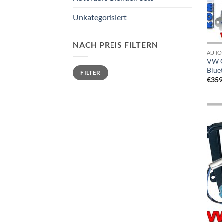
Unkategorisiert
NACH PREIS FILTERN
AUTO
VW G
Min.
Max.
Blue
FILTER
Preis
Preis
€
359