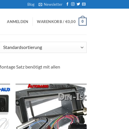
Blog
Newsletter
0
ANMELDEN
WARENKORB /
€
0,00
ontage Satz benötigt mit allen
Zu
iste
Wunschliste
gen
hinzufügen