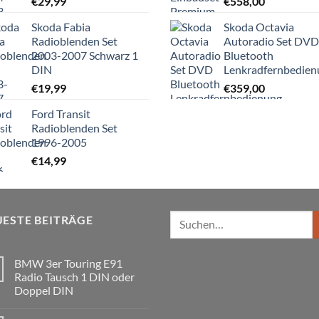
€
29,99
€
558,00
Skoda Fabia
Skoda Octavia
Radioblenden Set
Autoradio Set DVD
2003-2007 Schwarz 1
Bluetooth
DIN
Lenkradfernbedien
€
19,99
€
359,00
Ford Transit
Radioblenden Set
1996-2005
€
14,99
Suchen
ESTE BEITRÄGE
nach:
BMW 3er Touring E91
Radio Tausch 1 DIN oder
Doppel DIN
Keine
Kommentare