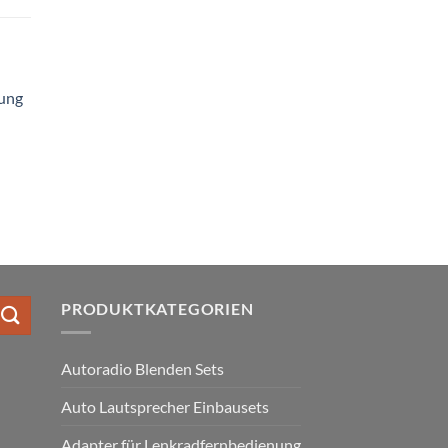
ung
PRODUKTKATEGORIEN
Autoradio Blenden Sets
Auto Lautsprecher Einbausets
Adapter für Lenkradfernbedienung