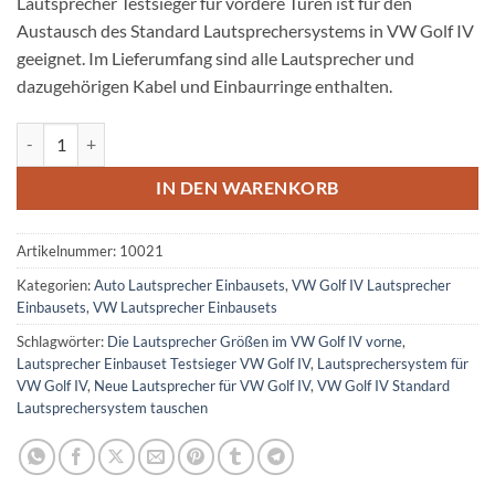
Lautsprecher Testsieger für vordere Türen ist für den
Austausch des Standard Lautsprechersystems in VW Golf IV
geeignet. Im Lieferumfang sind alle Lautsprecher und
dazugehörigen Kabel und Einbaurringe enthalten.
VW Golf IV Lautsprecher Testsieger für vordere Türen Menge
IN DEN WARENKORB
Artikelnummer:
10021
Kategorien:
Auto Lautsprecher Einbausets
,
VW Golf IV Lautsprecher
Einbausets
,
VW Lautsprecher Einbausets
Schlagwörter:
Die Lautsprecher Größen im VW Golf IV vorne
,
Lautsprecher Einbauset Testsieger VW Golf IV
,
Lautsprechersystem für
VW Golf IV
,
Neue Lautsprecher für VW Golf IV
,
VW Golf IV Standard
Lautsprechersystem tauschen