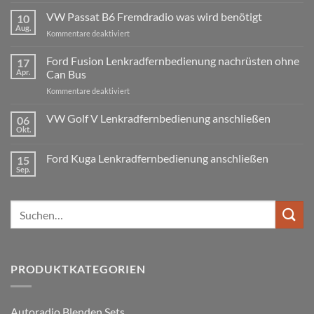
Kommentare
VW Passat B6 Fremdradio was wird benötigt
10
zu
BMW
Aug.
für
Kommentare deaktiviert
3er
Touring
VW
E91
Passat
Ford Fusion Lenkradfernbedienung nachrüsten ohne
17
Radio
B6
Tausch
Apr.
Can Bus
1
Fremdradio
DIN
für
Kommentare deaktiviert
was
oder
Ford
wird
Doppel
Fusion
VW Golf V Lenkradfernbedienung anschließen
benötigt
DIN
06
Lenkradfernbedienung
Okt.
Keine
nachrüsten
Kommentare
ohne
zu
Ford Kuga Lenkradfernbedienung anschließen
15
VW
Can
Golf
Sep.
Keine
Bus
V
Kommentare
Lenkradfernbedienung
zu
anschließen
Ford
Suchen
Kuga
Lenkradfernbedienung
nach:
anschließen
PRODUKTKATEGORIEN
Autoradio Blenden Sets