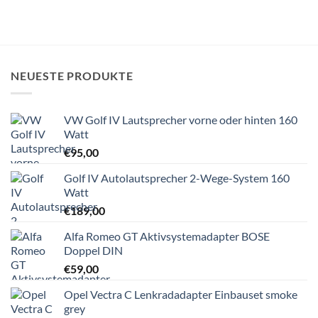
NEUESTE PRODUKTE
VW Golf IV Lautsprecher vorne oder hinten 160
Watt
€
95,00
Golf IV Autolautsprecher 2-Wege-System 160
Watt
€
189,00
Alfa Romeo GT Aktivsystemadapter BOSE
Doppel DIN
€
59,00
Opel Vectra C Lenkradadapter Einbauset smoke
grey