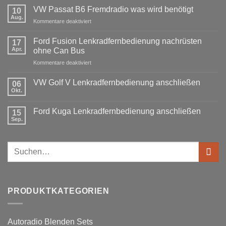
Kommentare
VW Passat B6 Fremdradio was wird benötigt
zu
10
BMW
Aug.
für
Kommentare deaktiviert
3er
Touring
VW
E91
Passat
Ford Fusion Lenkradfernbedienung nachrüsten
17
Radio
B6
Tausch
Apr.
ohne Can Bus
1
Fremdradio
DIN
für
Kommentare deaktiviert
was
oder
Ford
wird
Doppel
Fusion
benötigt
DIN
VW Golf V Lenkradfernbedienung anschließen
06
Lenkradfernbedienung
Okt.
Keine
nachrüsten
Kommentare
ohne
zu
Ford Kuga Lenkradfernbedienung anschließen
15
VW
Can
Golf
Sep.
Keine
Bus
V
Kommentare
Lenkradfernbedienung
zu
anschließen
Ford
Suchen
Kuga
Lenkradfernbedienung
nach:
anschließen
PRODUKTKATEGORIEN
Autoradio Blenden Sets