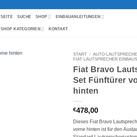
TSEITE
SUCHE
SHOP
EINBAUANLEITUNGEN
 SHOP KATEGORIEN
KONTAKT
START
/
AUTO LAUTSPRECHE
FIAT LAUTSPRECHER EINBAU
Fiat Bravo Laut
Zu
Wunschliste
Set Fünftürer v
hinzufügen
hinten
478,00
€
Dieses Fiat Bravo Lautsprech
vorne hinten ist für den Aust
Standard Lautsprechersystem