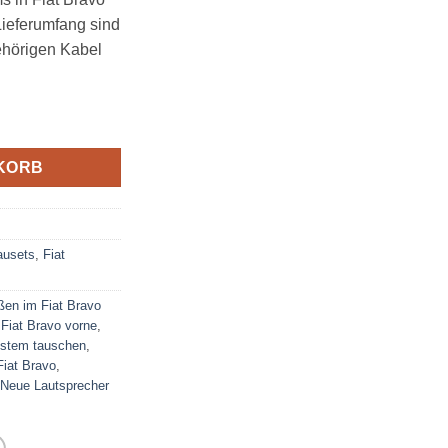
Lieferumfang sind
ehörigen Kabel
ünftürer vorne hinten Menge
KORB
ausets
,
Fiat
ßen im Fiat Bravo
Fiat Bravo vorne
,
ystem tauschen
,
Fiat Bravo
,
Neue Lautsprecher