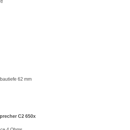
t!
nbautiefe 62 mm
sprecher C2 650x
nce 4 Ohms