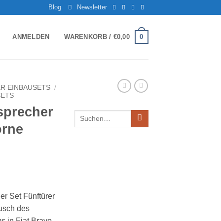
Blog
Newsletter
0
ANMELDEN
WARENKORB /
€
0,00
R EINBAUSETS
/
SETS
sprecher
orne
er Set Fünftürer
ausch des
s in Fiat Bravo