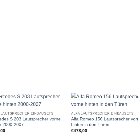
Zu
Zu
 LAUTSPRECHER EINBAUSETS
ALFA LAUTSPRECHER EINBAUSETS
Wunschliste
Wunschli
edes S 203 Lautsprecher vorne
Alfa Romeo 156 Lautsprecher vor
hinzufügen
hinzufü
en 2000-2007
hinten in den Türen
,00
€
478,00