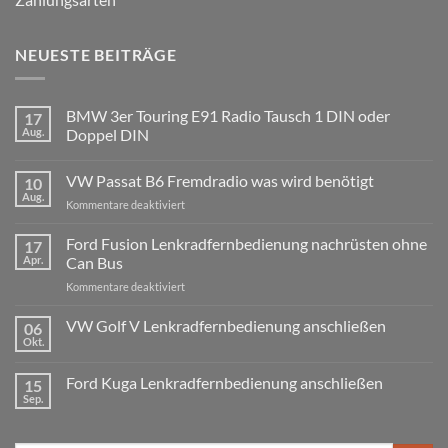
NEUESTE BEITRÄGE
BMW 3er Touring E91 Radio Tausch 1 DIN oder
17
Aug.
Doppel DIN
Keine
Kommentare
VW Passat B6 Fremdradio was wird benötigt
10
zu
BMW
Aug.
für
Kommentare deaktiviert
3er
Touring
VW
E91
Passat
Ford Fusion Lenkradfernbedienung nachrüsten ohne
17
Radio
B6
Tausch
Apr.
Can Bus
1
Fremdradio
DIN
für
Kommentare deaktiviert
was
oder
Ford
wird
Doppel
Fusion
VW Golf V Lenkradfernbedienung anschließen
benötigt
DIN
06
Lenkradfernbedienung
Okt.
Keine
nachrüsten
Kommentare
ohne
zu
Ford Kuga Lenkradfernbedienung anschließen
15
VW
Can
Golf
Sep.
Keine
Bus
V
Kommentare
Lenkradfernbedienung
zu
anschließen
Ford