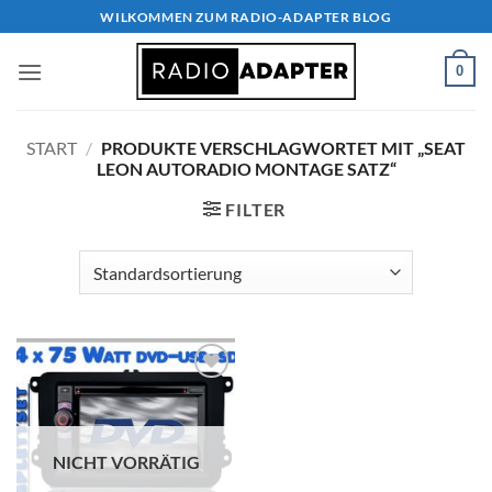
Zum
WILKOMMEN ZUM RADIO-ADAPTER BLOG
Inhalt
springen
0
START
/
PRODUKTE VERSCHLAGWORTET MIT „SEAT
LEON AUTORADIO MONTAGE SATZ“
FILTER
Zu
Wunschliste
hinzufügen
NICHT VORRÄTIG