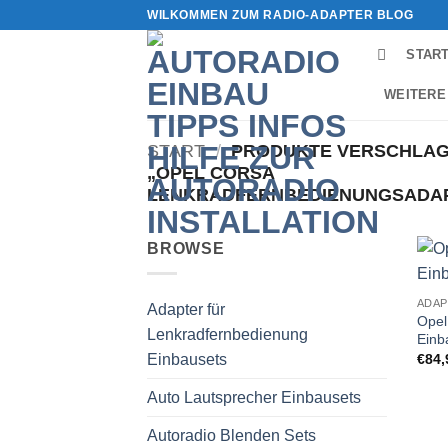
Zum
WILKOMMEN ZUM RADIO-ADAPTER BLOG
Inhalt
STAR
springen
WEITERE
START
/
PRODUKTE VERSCHLAG
„OPEL CORSA
LENKRADFERNBEDIENUNGSADA
BROWSE
Adapter für
Opel
Lenkradfernbedienung
Einb
Einbausets
€
84,
Auto Lautsprecher Einbausets
Autoradio Blenden Sets