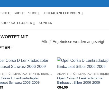
TSEITE
SUCHE
SHOP
EINBAUANLEITUNGEN
 SHOP KATEGORIEN
KONTAKT
WORTET MIT
Alle 2 Ergebnisse werden angezeigt
PTER“
Zu
Zu
ADAPTER FÜR LENKRADFERNBEDIENUNG EINBAUSETS
Wunschliste
Wunschl
 Corsa D Lenkradadapter
Opel Corsa D Lenkradadapter
hinzufügen
hinzufü
auset Schwarz 2006-2009
Einbauset Silber 2006-2009
99
€
84,99