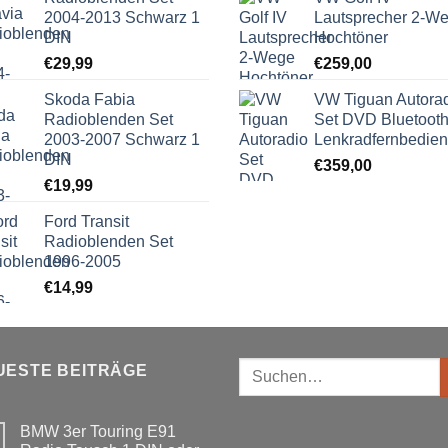
2004-2013 Schwarz 1
Lautsprecher 2-W
DIN
Hochtöner
€
29,99
€
259,00
Skoda Fabia
VW Tiguan Autora
Radioblenden Set
Set DVD Bluetoot
2003-2007 Schwarz 1
Lenkradfernbedie
DIN
€
359,00
€
19,99
Ford Transit
Radioblenden Set
1996-2005
€
14,99
Suchen
UESTE BEITRÄGE
nach:
BMW 3er Touring E91