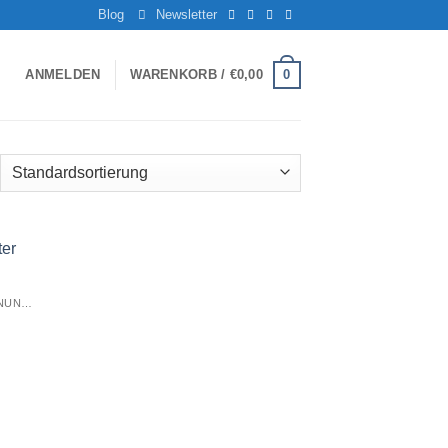
Blog
Newsletter
0
ANMELDEN
WARENKORB /
€
0,00
ADAPTER FÜR LENKRADFERNBEDIENUNG EINBAUSETS
iste
gen