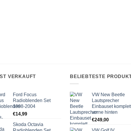
IST VERKAUFT
BELIEBTESTE PRODUK
Ford Focus
VW New Beetle
Radioblenden Set
Lautsprecher
1998-2004
Einbauset komplet
vorne hinten
€
14,99
€
249,00
Skoda Octavia
Radioblenden Set
VW Golf IV