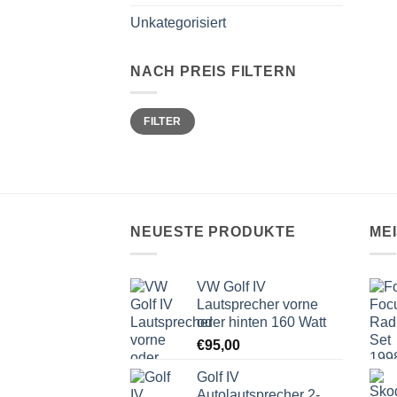
Unkategorisiert
NACH PREIS FILTERN
Min.
Max.
FILTER
Preis
Preis
NEUESTE PRODUKTE
ME
VW Golf IV
Lautsprecher vorne
oder hinten 160 Watt
€
95,00
Golf IV
Autolautsprecher 2-