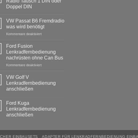
Radio Tausch 1 DIN oder
Doppel DIN
Keine
Kommentare
VW Passat B6 Fremdradio
zu
BMW
was wird benötigt
3er
Touring
für
Kommentare deaktiviert
E91
VW
Radio
Passat
Tausch
Ford Fusion
1
B6
Lenkradfernbedienung
DIN
Fremdradio
oder
nachrüsten ohne Can Bus
was
Doppel
DIN
für
Kommentare deaktiviert
wird
Ford
benötigt
Fusion
VW Golf V
Lenkradfernbedienung
Lenkradfernbedienung
nachrüsten
anschließen
ohne
Keine
Can
Kommentare
Bus
Ford Kuga
zu
VW
Lenkradfernbedienung
Golf
anschließen
V
Lenkradfernbedienung
Keine
anschließen
Kommentare
zu
Ford
CHER EINBAUSETS
ADAPTER FÜR LENKRADFERNBEDIENUNG EINB
Kuga