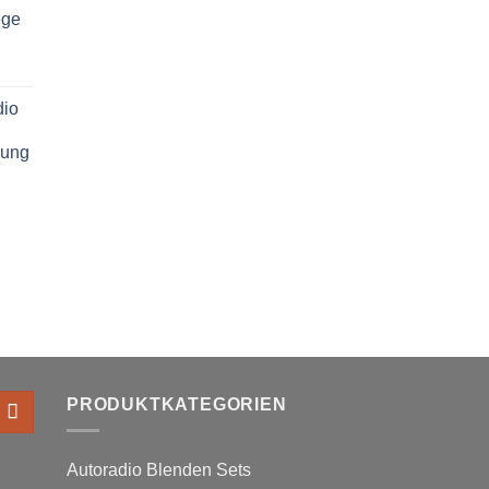
ege
dio
h
nung
PRODUKTKATEGORIEN
Autoradio Blenden Sets