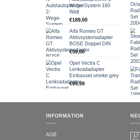
Wege-System 160
Watt
€
189,00
Alfa Romeo GT
Aktivsystemadapter
BOSE Doppel DIN
€
59,00
Opel Vectra C
Lenkradadapter
Einbauset smoke grey
€
99,99
INFORMATION
NE
AGB
17
Aug.